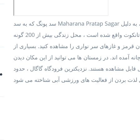
سد پونگ که به سد Maharana Pratap Sagar معروف است ، برای مرغ پرندگان لذت می برد ، به دلیل
پرندگان مهاجر معروف است. در 50 کیلومتری پاتانکوت واقع شده است ، محل زندگی بیش از 200 گونه
دن قرمز و غازهای سر نواری را مشاهده کنید. بسیاری از
نه آمده اند. در زمستان ها می توانید از این مکان دیدن
ل قابل مشاهده هستند. نزدیکترین فرودگاه گاگال ، حدود
م