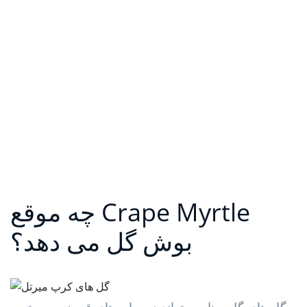
چه موقع Crape Myrtle
بوش گل می دهد؟
گل های گل مینا می تواند در سایه های قرمز ، صورتی ،