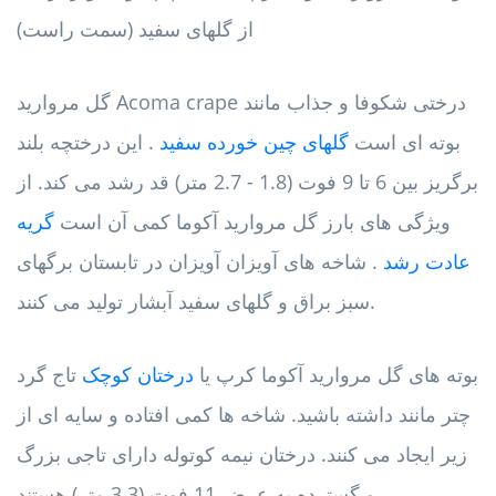
از گلهای سفید (سمت راست)
گل مروارید Acoma crape درختی شکوفا و جذاب مانند
بوته ای است
گلهای چین خورده سفید
. این درختچه بلند
برگریز بین 6 تا 9 فوت (1.8 - 2.7 متر) قد رشد می کند. از
ویژگی های بارز گل مروارید آکوما کمی آن است
گریه
عادت رشد
. شاخه های آویزان آویزان در تابستان برگهای
سبز براق و گلهای سفید آبشار تولید می کنند.
بوته های گل مروارید آکوما کرپ یا
درختان کوچک
تاج گرد
چتر مانند داشته باشید. شاخه ها کمی افتاده و سایه ای از
زیر ایجاد می کنند. درختان نیمه کوتوله دارای تاجی بزرگ
و گسترده به عرض 11 فوت (3.3 متر) هستند.