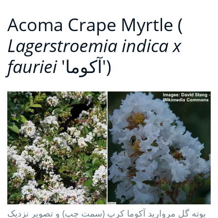
Acoma Crape Myrtle (
Lagerstroemia indica x
'آکوما')
fauriei
بوته گل مروارید آکوما کرپ (سمت چپ) و تصویر نزدیک