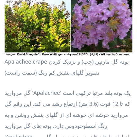
Apalachee crape بوته گل مارتین (چپ) و نزدیک کردن
تصویر گلهای بنفش کم رنگ (سمت راست)
گل مروارید 'Apalachee' یک بوته بلند مرتبا ترکیبی است
که تا 12 فوت (3.6 متر) ارتفاع رشد می کند. این رقم گل
مروارید خوشه ای خوشه ای از گلهای بنفش روشن و به
رنگ اسطوخودوس دارد. بوته های گل مروارید
'Apalachee' از اواسط تابستان به مدت سه ماه گل می